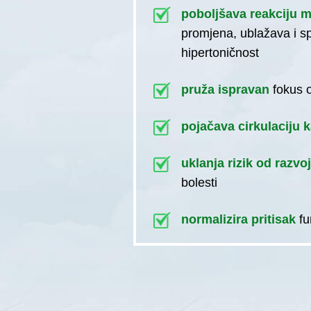
poboljšava reakciju 
promjena, ublažava i s
hipertoničnost
pruža ispravan
fokus 
pojačava cirkulaciju k
uklanja rizik od razvo
bolesti
normalizira pritisak
f