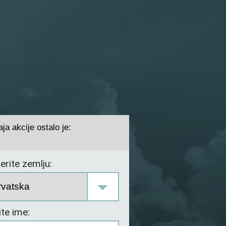
ja akcije ostalo je:
rite zemlju:
te ime: