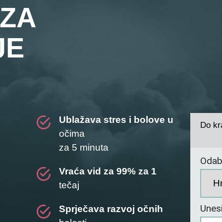
ZA
JE
Ublažava stres i bolove u
Do kra
očima
za 5 minuta
Odabe
Vraća vid za 99% za 1
tečaj
Unesi
Sprječava razvoj očnih