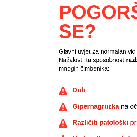
POGOR
SE?
Glavni uvjet za normalan vi
Nažalost, ta sposobnost
raz
mnogih čimbenika:
Dob
Gipernagruzka
na oč
Različiti patološki p