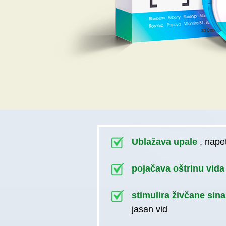
Ublažava upale
, napet
pojačava oštrinu vid
stimulira živčane sin
jasan vid