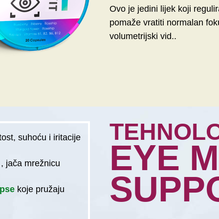
Ovo je jedini lijek koji regul
pomaže vratiti normalan fokus 
volumetrijski vid..
TEHNOLO
ost, suhoću i iritacije
EYE 
a
, jača mrežnicu
SUPP
apse
koje pružaju