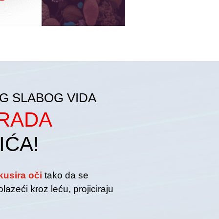
OG SLABOG VIDA
RADA
IĆA!
kusira oči
tako da se
olazeći kroz leću, projiciraju