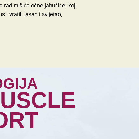
ira rad mišića očne jabučice, koji
i vratiti jasan i svijetao,
GIJA
MUSCLE
ORT