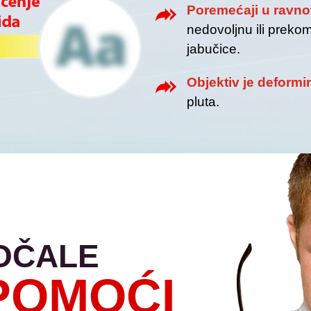
Poremećaji u ravno
nedovoljnu ili preko
jabučice.
Objektiv je deformi
pluta.
AOČALE
POMOĆI