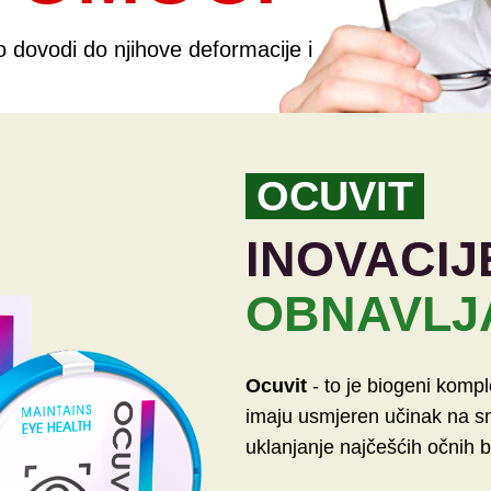
o dovodi do njihove deformacije i
OCUVIT
INOVACIJ
OBNAVLJ
Ocuvit
- to je biogeni kompl
imaju usmjeren učinak na sm
uklanjanje najčešćih očnih b