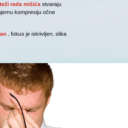
teži rada mišića
stvaraju
mjernu kompresiju očne
ran
, fokus je iskrivljen, slika