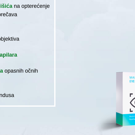
mišića
na opterećenje
prečava
objektiva
apilara
ja
opasnih očnih
undusa