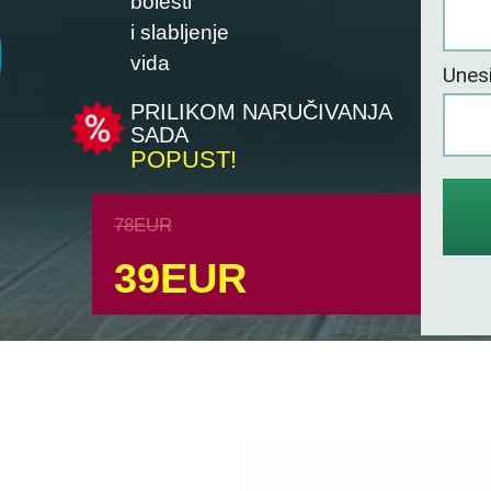
bolesti
i slabljenje
vida
Unesi
PRILIKOM NARUČIVANJA
SADA
POPUST!
78
EUR
39
EUR