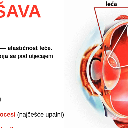
ŠAVA
d —
elastičnost leće.
bija se
pod utjecajem
i
rocesi
(najčešće upalni)