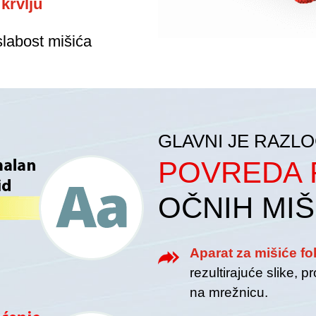
krvlju
 slabost mišića
GLAVNI JE RAZL
POVREDA 
OČNIH MIŠ
Aparat za mišiće fo
rezultirajuće slike, pr
na mrežnicu.